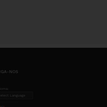
IGA-NOS
dioma:
owered by