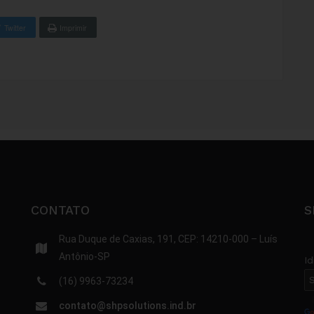
Twitter
Imprimir
CONTATO
S
Rua Duque de Caxias, 191, CEP: 14210-000 – Luís
Antônio-SP
I
(16) 9963-73234
P
contato@shpsolutions.ind.br